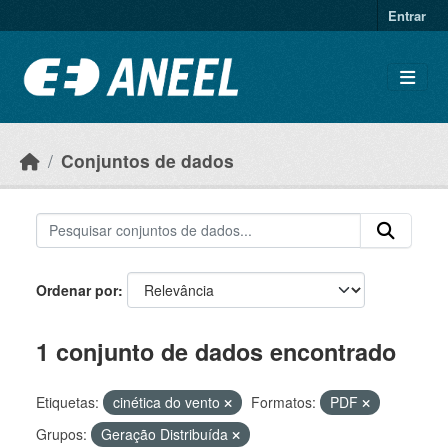
Ir para o conteúdo principal
Entrar
Conjuntos de dados
Ordenar por
1 conjunto de dados encontrado
Etiquetas:
cinética do vento
Formatos:
PDF
Grupos:
Geração Distribuída