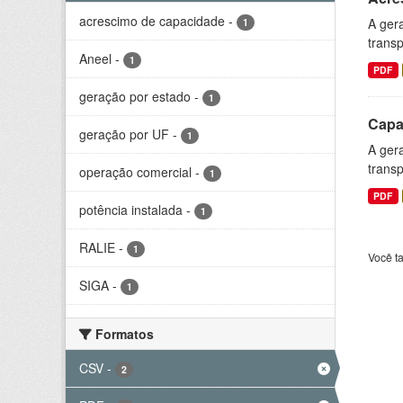
acrescimo de capacidade
-
A gera
1
transp
Aneel
-
1
PDF
geração por estado
-
1
Capa
geração por UF
-
1
A gera
transp
operação comercial
-
1
PDF
potência instalada
-
1
RALIE
-
1
Você t
SIGA
-
1
Formatos
CSV
-
2