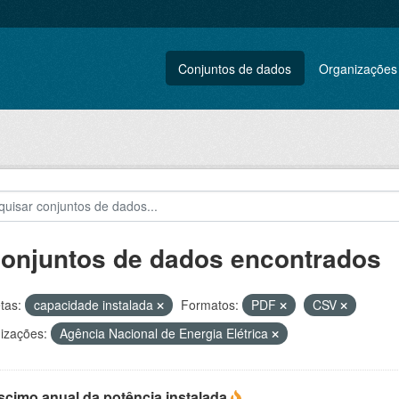
Conjuntos de dados
Organizações
conjuntos de dados encontrados
tas:
capacidade instalada
Formatos:
PDF
CSV
izações:
Agência Nacional de Energia Elétrica
scimo anual da potência instalada