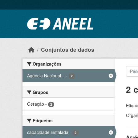
Ir para o conteúdo principal
Conjuntos de dados
Organizações
Agência Nacional...
-
2
2 
Grupos
Geração
-
2
Etique
Organ
Etiquetas
capacidade instalada
-
2
Acré