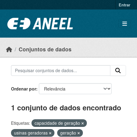
Ir para o conteúdo principal
Entrar
Conjuntos de dados
Ordenar por
1 conjunto de dados encontrado
Etiquetas:
capacidade de geração
usinas geradoras
geração