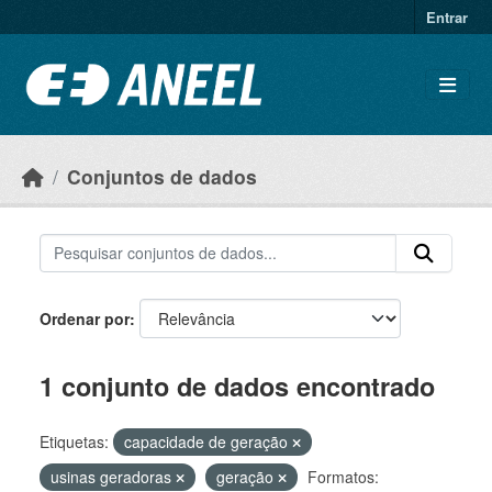
Ir para o conteúdo principal
Entrar
Conjuntos de dados
Ordenar por
1 conjunto de dados encontrado
Etiquetas:
capacidade de geração
usinas geradoras
geração
Formatos: