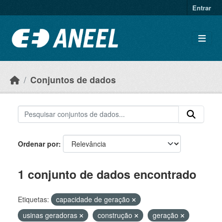
Ir para o conteúdo principal
Entrar
Conjuntos de dados
Ordenar por
1 conjunto de dados encontrado
Etiquetas:
capacidade de geração
usinas geradoras
construção
geração