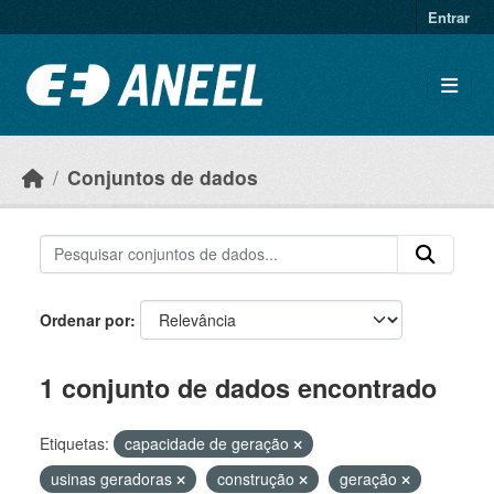
Ir para o conteúdo principal
Entrar
Conjuntos de dados
Ordenar por
1 conjunto de dados encontrado
Etiquetas:
capacidade de geração
usinas geradoras
construção
geração