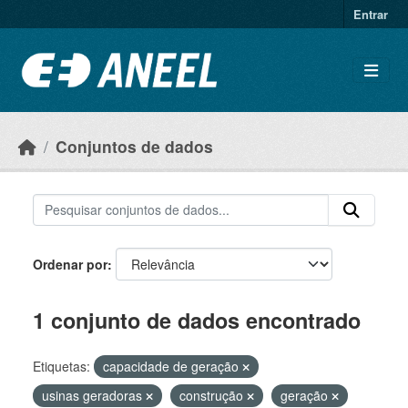
Ir para o conteúdo principal
Entrar
Conjuntos de dados
Ordenar por
1 conjunto de dados encontrado
Etiquetas:
capacidade de geração
usinas geradoras
construção
geração