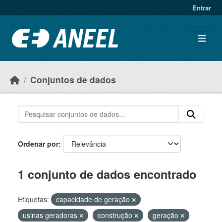
Ir para o conteúdo principal
Entrar
Conjuntos de dados
Ordenar por
1 conjunto de dados encontrado
Etiquetas:
capacidade de geração
usinas geradoras
construção
geração