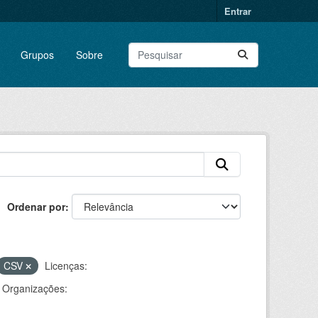
Entrar
Grupos
Sobre
Ordenar por
CSV
Licenças:
Organizações: