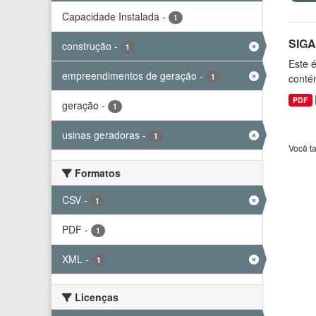
Capacidade Instalada
-
1
SIGA
construção
-
1
Este 
empreendimentos de geração
-
1
conté
PDF
geração
-
1
usinas geradoras
-
1
Você t
Formatos
CSV
-
1
PDF
-
1
XML
-
1
Licenças