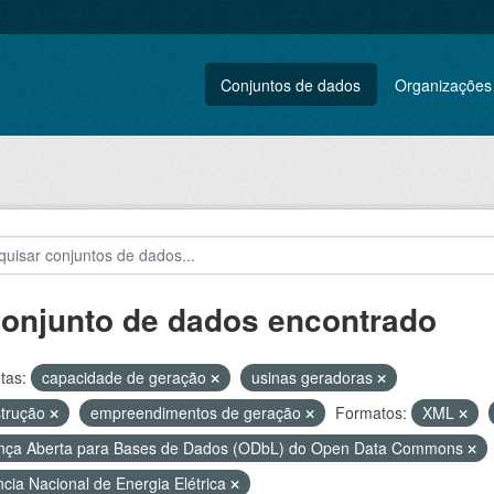
Conjuntos de dados
Organizações
conjunto de dados encontrado
tas:
capacidade de geração
usinas geradoras
strução
empreendimentos de geração
Formatos:
XML
nça Aberta para Bases de Dados (ODbL) do Open Data Commons
cia Nacional de Energia Elétrica