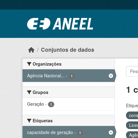
Ir para o conteúdo principal
Conjuntos de dados
Organizações
Agência Nacional...
-
1
1 
Grupos
Geração
-
1
Etique
con
Etiquetas
Lice
capacidade de geração
-
1
Agên