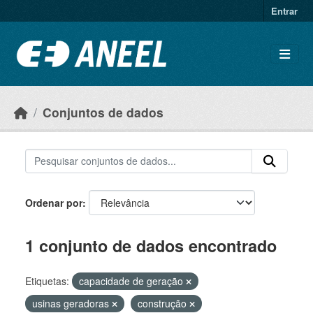
Ir para o conteúdo principal
Entrar
Conjuntos de dados
Ordenar por
1 conjunto de dados encontrado
Etiquetas:
capacidade de geração
usinas geradoras
construção