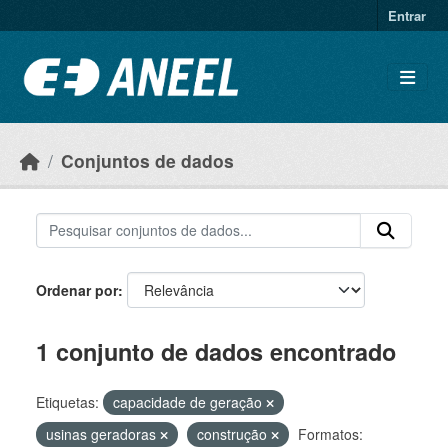
Ir para o conteúdo principal
Entrar
Conjuntos de dados
Ordenar por
1 conjunto de dados encontrado
Etiquetas:
capacidade de geração
usinas geradoras
construção
Formatos: