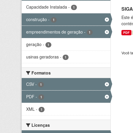
Capacidade Instalada
-
1
SIGA
Este 
construção
-
1
conté
empreendimentos de geração
-
1
PDF
geração
-
1
Você t
usinas geradoras
-
1
Formatos
CSV
-
1
PDF
-
1
XML
-
1
Licenças