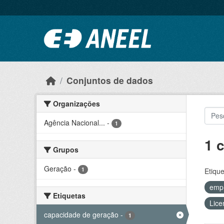
Ir para o conteúdo principal
Conjuntos de dados
Organizações
Agência Nacional...
-
1
1 
Grupos
Geração
-
1
Etique
emp
Etiquetas
Lice
capacidade de geração
-
1