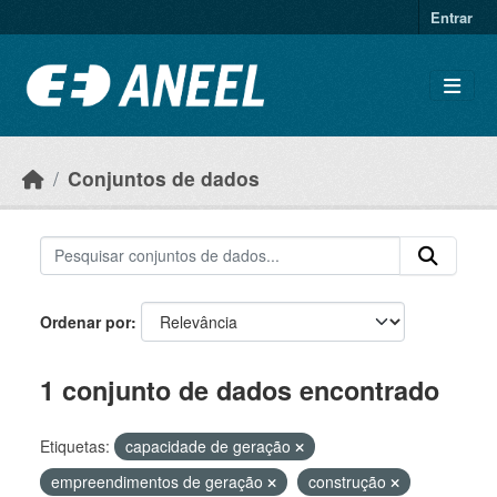
Ir para o conteúdo principal
Entrar
Conjuntos de dados
Ordenar por
1 conjunto de dados encontrado
Etiquetas:
capacidade de geração
empreendimentos de geração
construção