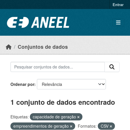
Ir para o conteúdo principal
Entrar
Conjuntos de dados
Ordenar por
1 conjunto de dados encontrado
Etiquetas:
capacidade de geração
empreendimentos de geração
Formatos:
CSV