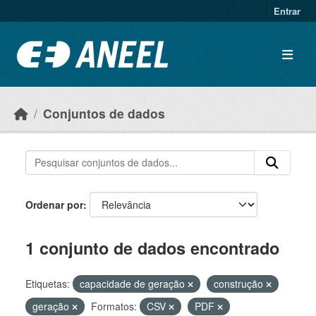
Ir para o conteúdo principal
Entrar
Conjuntos de dados
Ordenar por
1 conjunto de dados encontrado
Etiquetas:
capacidade de geração
construção
geração
Formatos:
CSV
PDF