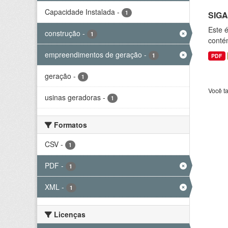
Capacidade Instalada
-
1
SIGA
Este 
construção
-
1
conté
empreendimentos de geração
-
1
PDF
geração
-
1
Você t
usinas geradoras
-
1
Formatos
CSV
-
1
PDF
-
1
XML
-
1
Licenças