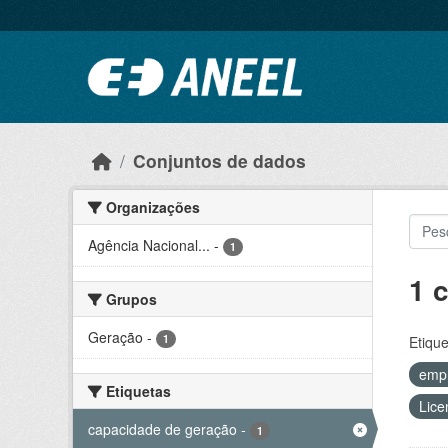
Ir para o conteúdo principal
Conjuntos de dados
Organizações
Agência Nacional...
-
1
1 
Grupos
Geração
-
1
Etique
emp
Etiquetas
Lice
capacidade de geração
-
1