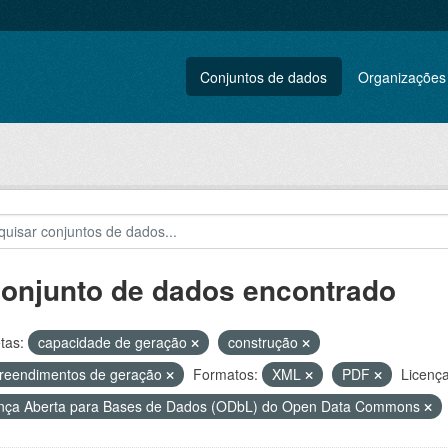
Conjuntos de dados
Organizações
conjunto de dados encontrado
tas:
capacidade de geração
construção
reendimentos de geração
Formatos:
XML
PDF
Licença
nça Aberta para Bases de Dados (ODbL) do Open Data Commons