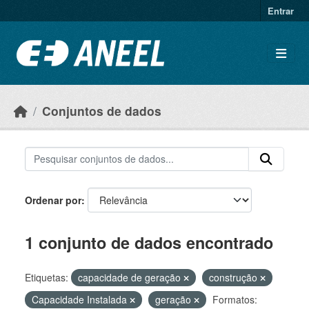
Ir para o conteúdo principal
Entrar
Conjuntos de dados
Ordenar por
1 conjunto de dados encontrado
Etiquetas:
capacidade de geração
construção
Capacidade Instalada
geração
Formatos: