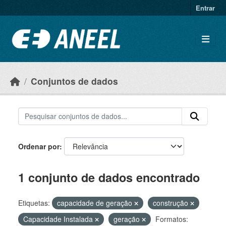
Ir para o conteúdo principal
Entrar
Conjuntos de dados
Ordenar por
1 conjunto de dados encontrado
Etiquetas:
capacidade de geração
construção
Capacidade Instalada
geração
Formatos: