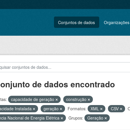
Conjuntos de dados
Organizações
conjunto de dados encontrado
tas:
capacidade de geração
construção
cidade Instalada
geração
Formatos:
XML
CSV
O
cia Nacional de Energia Elétrica
Grupos:
Geração