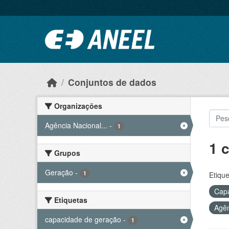
Ir para o conteúdo principal
Conjuntos de dados
Organizações
Agência Nacional...
-
1
1 
Grupos
Geração
-
1
Etique
Capa
Etiquetas
Agên
capacidade de geração
-
1