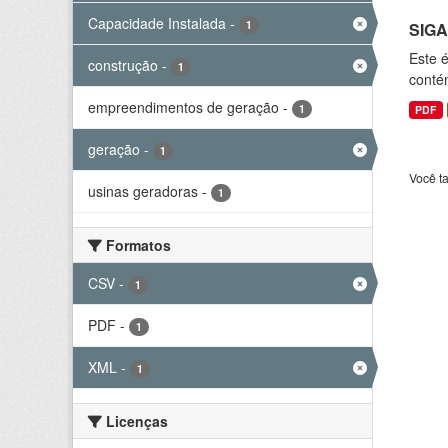
Capacidade Instalada
-
1
SIGA
Este 
construção
-
1
conté
empreendimentos de geração
-
1
PDF
geração
-
1
Você t
usinas geradoras
-
1
Formatos
CSV
-
1
PDF
-
1
XML
-
1
Licenças