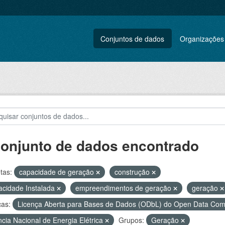
Conjuntos de dados
Organizações
conjunto de dados encontrado
tas:
capacidade de geração
construção
cidade Instalada
empreendimentos de geração
geração
ças:
Licença Aberta para Bases de Dados (ODbL) do Open Data C
cia Nacional de Energia Elétrica
Grupos:
Geração