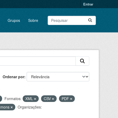
Entrar
Grupos
Sobre
Ordenar por
Formatos:
XML
CSV
PDF
ommons
Organizações: