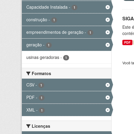
Capacidade Instalada
-
1
SIGA
construção
-
1
Este 
empreendimentos de geração
-
1
conté
PDF
geração
-
1
usinas geradoras
-
1
Você t
Formatos
CSV
-
1
PDF
-
1
XML
-
1
Licenças