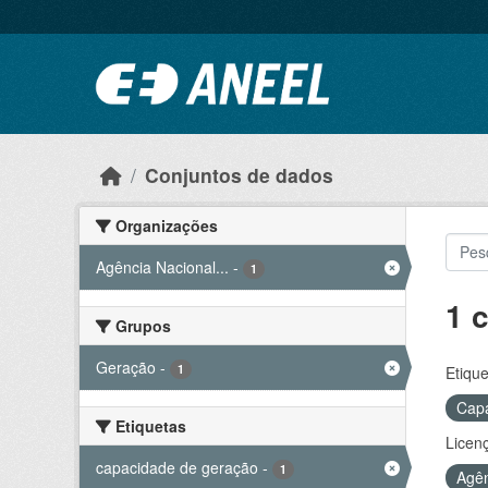
Ir para o conteúdo principal
Conjuntos de dados
Organizações
Agência Nacional...
-
1
1 
Grupos
Geração
-
1
Etique
Capa
Etiquetas
Licen
capacidade de geração
-
1
Agên