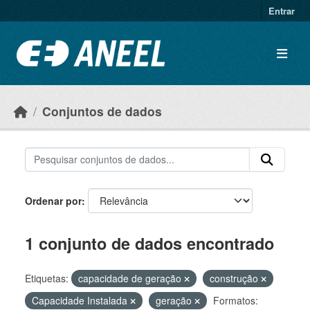
Ir para o conteúdo principal
Entrar
Conjuntos de dados
Ordenar por
1 conjunto de dados encontrado
Etiquetas:
capacidade de geração
construção
Capacidade Instalada
geração
Formatos: