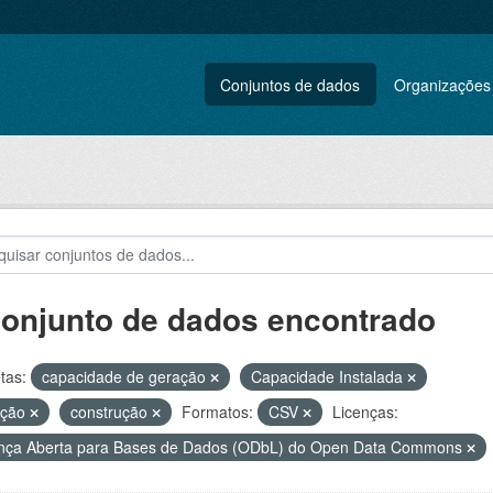
Conjuntos de dados
Organizações
conjunto de dados encontrado
tas:
capacidade de geração
Capacidade Instalada
ação
construção
Formatos:
CSV
Licenças:
nça Aberta para Bases de Dados (ODbL) do Open Data Commons