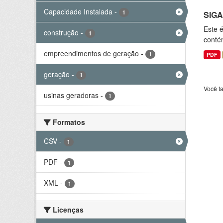
Capacidade Instalada
-
1
SIGA
Este 
construção
-
1
conté
empreendimentos de geração
-
1
PDF
geração
-
1
Você t
usinas geradoras
-
1
Formatos
CSV
-
1
PDF
-
1
XML
-
1
Licenças