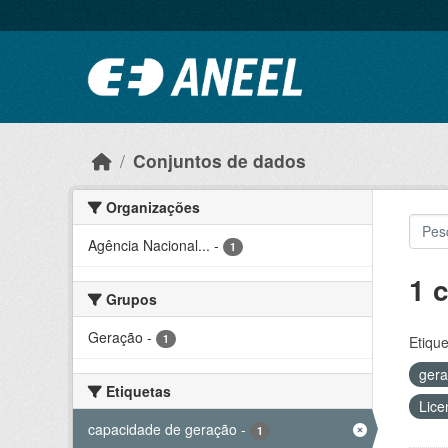
Ir para o conteúdo principal
Conjuntos de dados
Organizações
Agência Nacional...
-
1
1 
Grupos
Geração
-
1
Etique
ger
Etiquetas
Lice
capacidade de geração
-
1