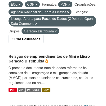
EOL
CGH
Formatos:
PDF
Organizações:
Agência Nacional de Energia Elétrica
Licenças:
Licença Aberta para Bases de Dados (ODbL) do Open
Data Commons
Grupos:
Geração Distribuída
Filtrar Resultados
Relação de empreendimentos de Mini e Micro
Geração Distribuída
O presente documento trata de dados referentes às
conexões de microgeração e minigeração distribuída
(MMGD) por meio de unidades consumidoras, conforme
regulamentado no art....
PDF
ZIP
PARQUET
CSV
Você também pode ter acesso a esses registros usando a
API
(veja