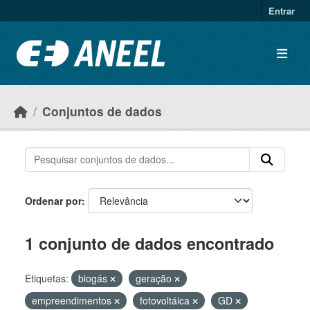
Ir para o conteúdo principal
Entrar
Conjuntos de dados
Ordenar por
1 conjunto de dados encontrado
Etiquetas:
biogás
geração
empreendimentos
fotovoltáica
GD