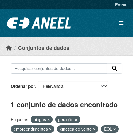
Ir para o conteúdo principal
Entrar
Conjuntos de dados
Ordenar por
1 conjunto de dados encontrado
Etiquetas:
biogás
geração
empreendimentos
cinética do vento
EOL