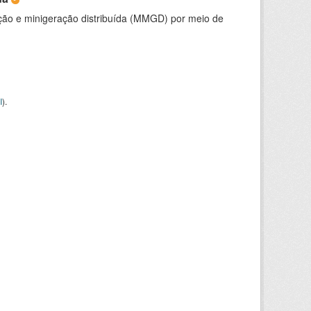
ção e minigeração distribuída (MMGD) por meio de
I
).