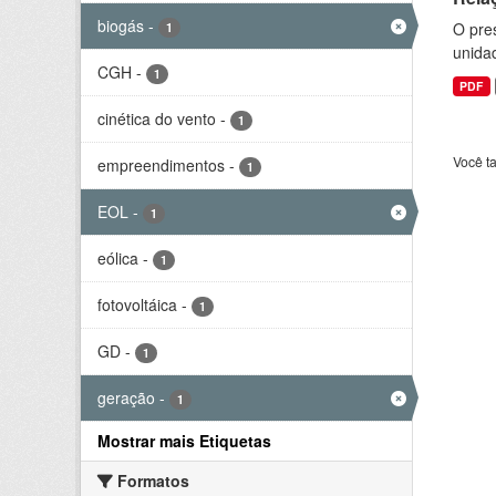
biogás
-
O pre
1
unida
CGH
-
1
PDF
cinética do vento
-
1
Você t
empreendimentos
-
1
EOL
-
1
eólica
-
1
fotovoltáica
-
1
GD
-
1
geração
-
1
Mostrar mais Etiquetas
Formatos