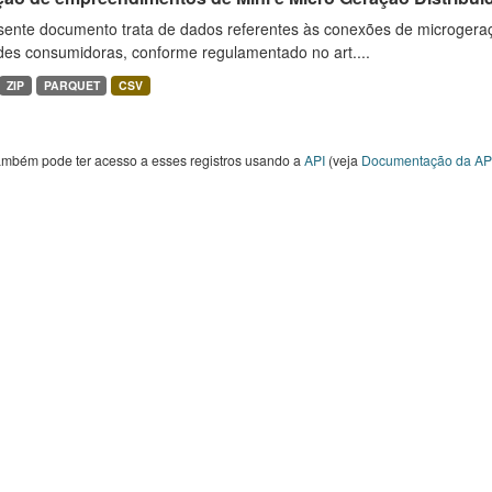
sente documento trata de dados referentes às conexões de microgera
des consumidoras, conforme regulamentado no art....
ZIP
PARQUET
CSV
ambém pode ter acesso a esses registros usando a
API
(veja
Documentação da AP