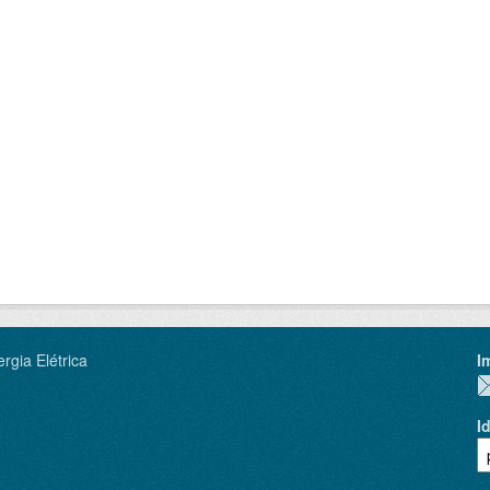
rgia Elétrica
I
I