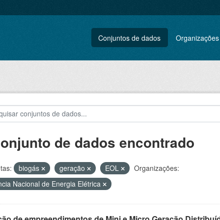
Conjuntos de dados
Organizações
conjunto de dados encontrado
tas:
biogás
geração
EOL
Organizações:
cia Nacional de Energia Elétrica
ção de empreendimentos de Mini e Micro Geração Distribuí