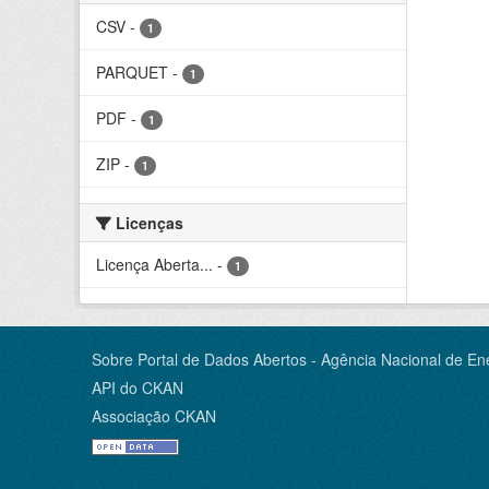
CSV
-
1
PARQUET
-
1
PDF
-
1
ZIP
-
1
Licenças
Licença Aberta...
-
1
Sobre Portal de Dados Abertos - Agência Nacional de Ene
API do CKAN
Associação CKAN