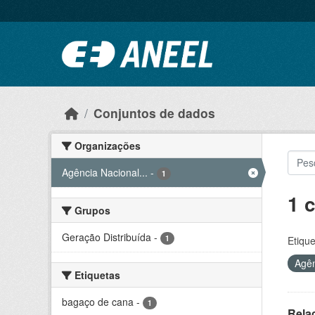
Ir para o conteúdo principal
Conjuntos de dados
Organizações
Agência Nacional...
-
1
1 
Grupos
Geração Distribuída
-
1
Etique
Agên
Etiquetas
bagaço de cana
-
1
Rela