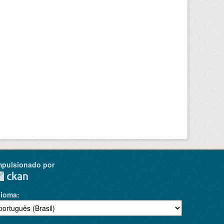
mpulsionado por
dioma