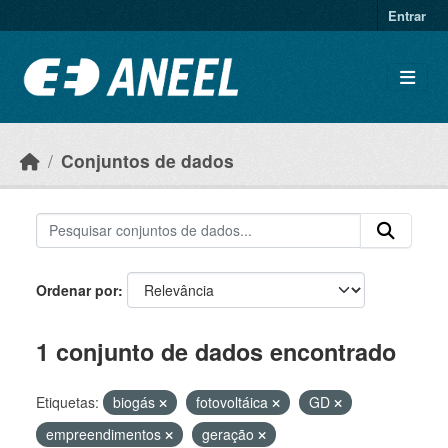
Ir para o conteúdo principal
Entrar
Conjuntos de dados
Ordenar por
1 conjunto de dados encontrado
Etiquetas:
biogás
fotovoltáica
GD
empreendimentos
geração