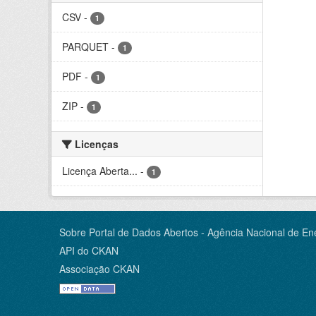
CSV
-
1
PARQUET
-
1
PDF
-
1
ZIP
-
1
Licenças
Licença Aberta...
-
1
Sobre Portal de Dados Abertos - Agência Nacional de Ene
API do CKAN
Associação CKAN