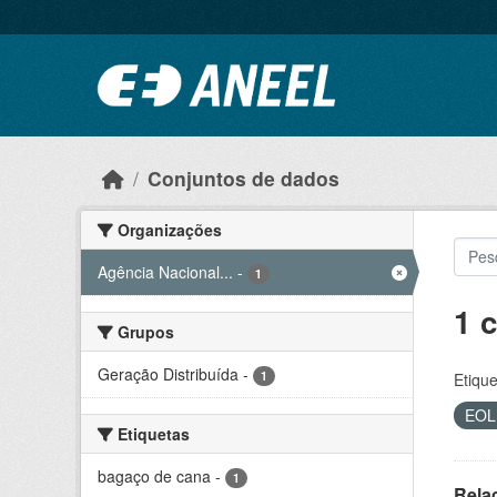
Ir para o conteúdo principal
Conjuntos de dados
Organizações
Agência Nacional...
-
1
1 
Grupos
Geração Distribuída
-
1
Etique
EO
Etiquetas
bagaço de cana
-
1
Rela