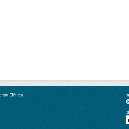
rgia Elétrica
I
I