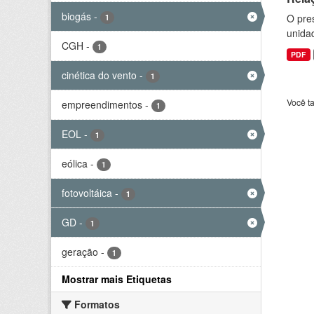
biogás
-
O pre
1
unida
CGH
-
1
PDF
cinética do vento
-
1
Você t
empreendimentos
-
1
EOL
-
1
eólica
-
1
fotovoltáica
-
1
GD
-
1
geração
-
1
Mostrar mais Etiquetas
Formatos