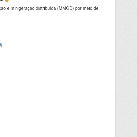
ção e minigeração distribuída (MMGD) por meio de
I
).