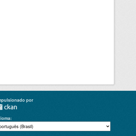
mpulsionado por
dioma