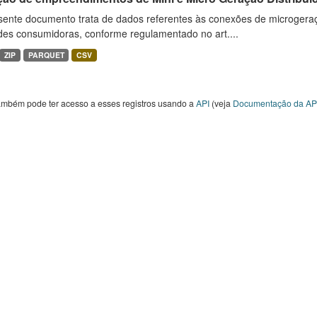
sente documento trata de dados referentes às conexões de microgera
des consumidoras, conforme regulamentado no art....
ZIP
PARQUET
CSV
ambém pode ter acesso a esses registros usando a
API
(veja
Documentação da AP