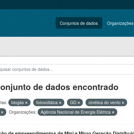
Conjuntos de dados
Organizações
conjunto de dados encontrado
tas:
biogás
fotovoltáica
GD
cinética do vento
L
Organizações:
Agência Nacional de Energia Elétrica
ção de empreendimentos de Mini e Micro Geração Distribuí