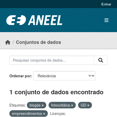
Ir para o conteúdo principal
Entrar
Conjuntos de dados
Ordenar por
1 conjunto de dados encontrado
Etiquetas:
biogás
fotovoltáica
GD
empreendimentos
Licenças: