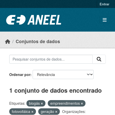
Ir para o conteúdo principal
Entrar
Conjuntos de dados
Ordenar por
1 conjunto de dados encontrado
Etiquetas:
biogás
empreendimentos
fotovoltáica
geração
Organizações: