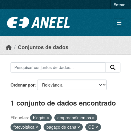
Ir para o conteúdo principal
Entrar
Conjuntos de dados
Ordenar por
1 conjunto de dados encontrado
Etiquetas:
biogás
empreendimentos
fotovoltáica
bagaço de cana
GD