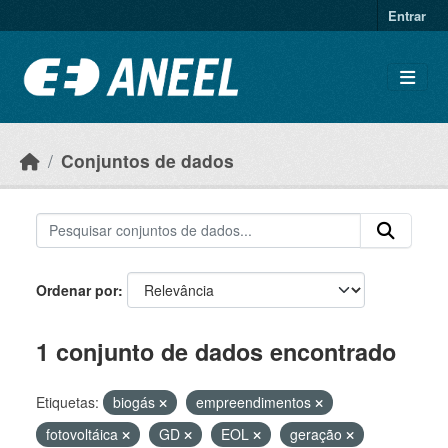
Ir para o conteúdo principal
Entrar
Conjuntos de dados
Ordenar por
1 conjunto de dados encontrado
Etiquetas:
biogás
empreendimentos
fotovoltáica
GD
EOL
geração