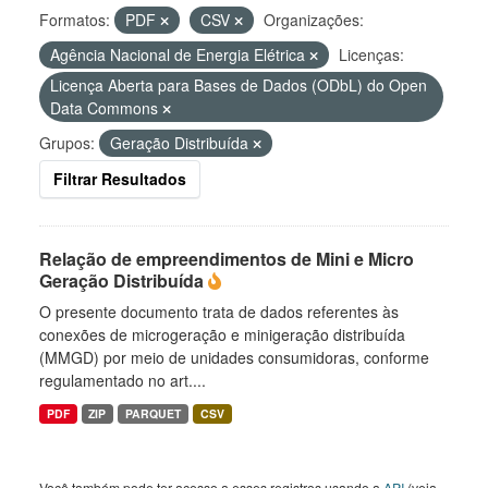
Formatos:
PDF
CSV
Organizações:
Agência Nacional de Energia Elétrica
Licenças:
Licença Aberta para Bases de Dados (ODbL) do Open
Data Commons
Grupos:
Geração Distribuída
Filtrar Resultados
Relação de empreendimentos de Mini e Micro
Geração Distribuída
O presente documento trata de dados referentes às
conexões de microgeração e minigeração distribuída
(MMGD) por meio de unidades consumidoras, conforme
regulamentado no art....
PDF
ZIP
PARQUET
CSV
Você também pode ter acesso a esses registros usando a
API
(veja