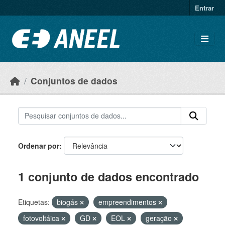
Ir para o conteúdo principal
Entrar
Conjuntos de dados
Ordenar por
1 conjunto de dados encontrado
Etiquetas:
biogás
empreendimentos
fotovoltáica
GD
EOL
geração