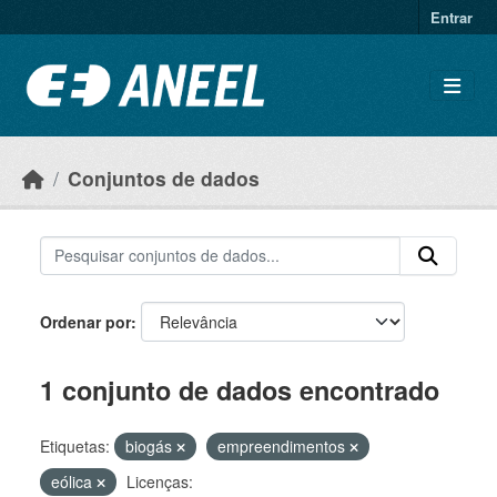
Ir para o conteúdo principal
Entrar
Conjuntos de dados
Ordenar por
1 conjunto de dados encontrado
Etiquetas:
biogás
empreendimentos
eólica
Licenças: