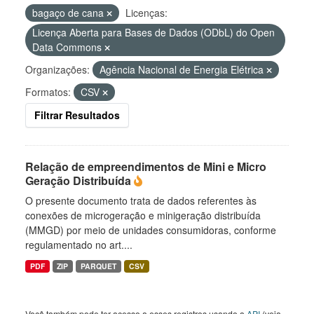
bagaço de cana
Licenças:
Licença Aberta para Bases de Dados (ODbL) do Open
Data Commons
Organizações:
Agência Nacional de Energia Elétrica
Formatos:
CSV
Filtrar Resultados
Relação de empreendimentos de Mini e Micro
Geração Distribuída
O presente documento trata de dados referentes às
conexões de microgeração e minigeração distribuída
(MMGD) por meio de unidades consumidoras, conforme
regulamentado no art....
PDF
ZIP
PARQUET
CSV
Você também pode ter acesso a esses registros usando a
API
(veja