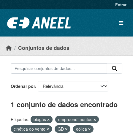
Ir para o conteúdo principal
Entrar
Conjuntos de dados
Ordenar por
1 conjunto de dados encontrado
Etiquetas:
biogás
empreendimentos
cinética do vento
GD
eólica