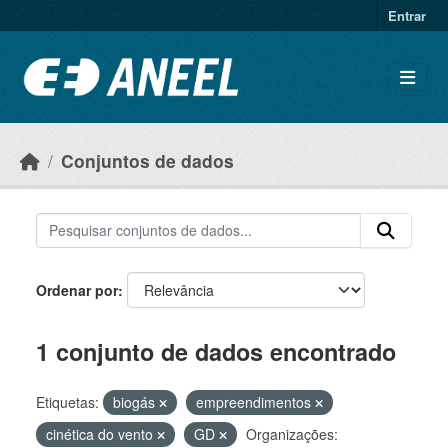
Ir para o conteúdo principal
Entrar
Conjuntos de dados
Ordenar por
1 conjunto de dados encontrado
Etiquetas:
biogás
empreendimentos
cinética do vento
GD
Organizações: