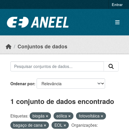
Ir para o conteúdo principal
Entrar
Conjuntos de dados
Ordenar por
1 conjunto de dados encontrado
Etiquetas:
biogás
eólica
fotovoltáica
bagaço de cana
EOL
Organizações: