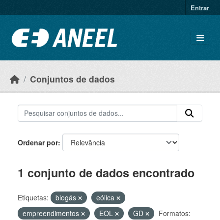
Ir para o conteúdo principal
Entrar
Conjuntos de dados
Ordenar por
1 conjunto de dados encontrado
Etiquetas:
biogás
eólica
empreendimentos
EOL
GD
Formatos: