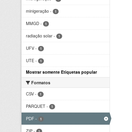
minigeração
-
1
MMGD
-
1
radiação solar
-
1
UFV
-
1
UTE
-
1
Mostrar somente Etiquetas popular
Formatos
CSV
-
1
PARQUET
-
1
PDF
-
1
ZIP
-
1