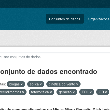
Conjuntos de dados
Organizações
conjunto de dados encontrado
tas:
biogás
eólica
cinética do vento
reendimentos
fotovoltáica
geração
EOL
GD
ção de empreendimentos de Mini e Micro Geração Distribuí