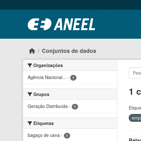
Ir para o conteúdo principal
Conjuntos de dados
Organizações
Agência Nacional...
-
1
1 
Grupos
Geração Distribuída
-
1
Etique
emp
Etiquetas
bagaço de cana
-
1
Rela