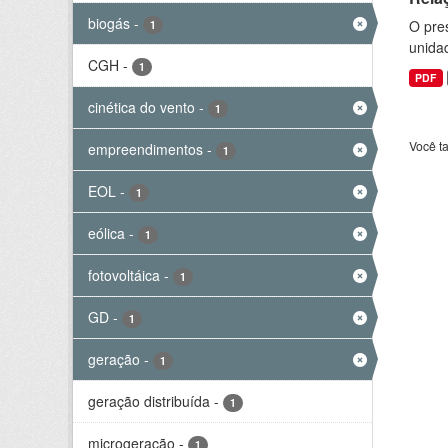
biogás
-
O pre
1
unida
CGH
-
1
PDF
cinética do vento
-
1
Você t
empreendimentos
-
1
EOL
-
1
eólica
-
1
fotovoltáica
-
1
GD
-
1
geração
-
1
geração distribuída
-
1
microgeração
-
1