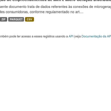
sente documento trata de dados referentes às conexões de microgera
des consumidoras, conforme regulamentado no art....
ZIP
PARQUET
CSV
ambém pode ter acesso a esses registros usando a
API
(veja
Documentação da AP