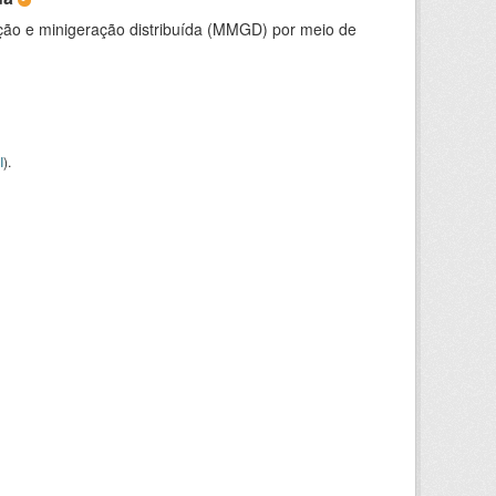
ção e minigeração distribuída (MMGD) por meio de
I
).