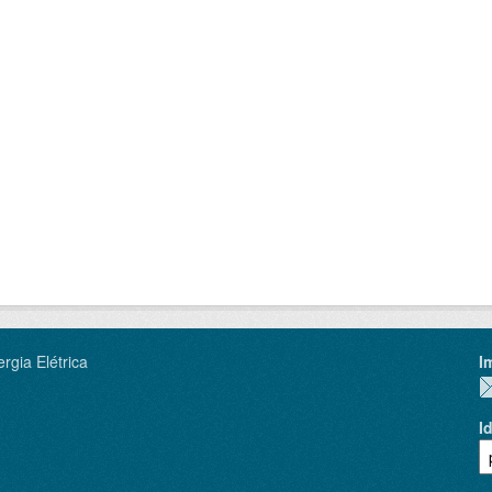
rgia Elétrica
I
I