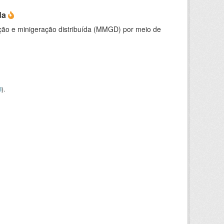
da
ção e minigeração distribuída (MMGD) por meio de
I
).