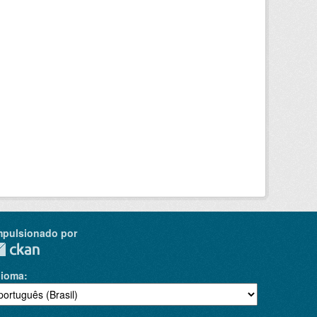
mpulsionado por
dioma