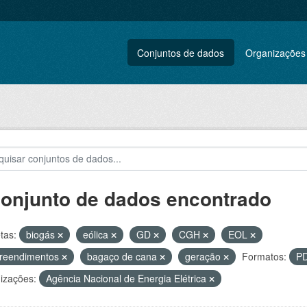
Conjuntos de dados
Organizações
conjunto de dados encontrado
tas:
biogás
eólica
GD
CGH
EOL
reendimentos
bagaço de cana
geração
Formatos:
P
izações:
Agência Nacional de Energia Elétrica