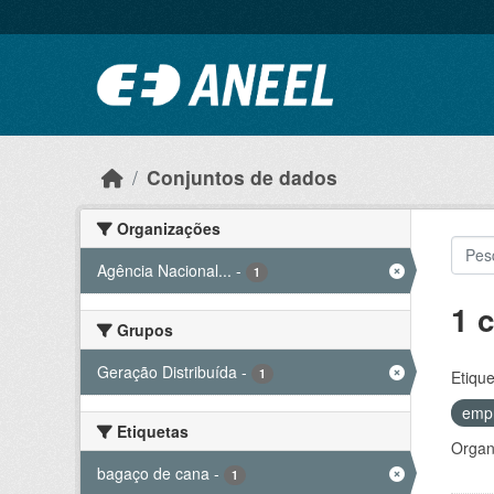
Ir para o conteúdo principal
Conjuntos de dados
Organizações
Agência Nacional...
-
1
1 
Grupos
Geração Distribuída
-
1
Etique
emp
Etiquetas
Organ
bagaço de cana
-
1