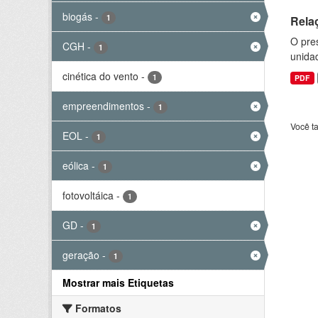
biogás
-
1
Rela
O pre
CGH
-
1
unida
cinética do vento
-
1
PDF
empreendimentos
-
1
Você t
EOL
-
1
eólica
-
1
fotovoltáica
-
1
GD
-
1
geração
-
1
Mostrar mais Etiquetas
Formatos