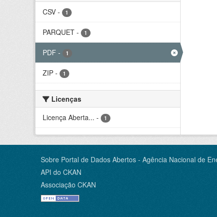
CSV
-
1
PARQUET
-
1
PDF
-
1
ZIP
-
1
Licenças
Licença Aberta...
-
1
Sobre Portal de Dados Abertos - Agência Nacional de Ene
API do CKAN
Associação CKAN