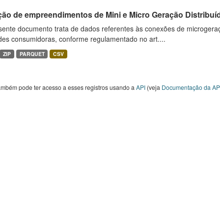
ção de empreendimentos de Mini e Micro Geração Distribuí
sente documento trata de dados referentes às conexões de microgera
des consumidoras, conforme regulamentado no art....
ZIP
PARQUET
CSV
ambém pode ter acesso a esses registros usando a
API
(veja
Documentação da AP