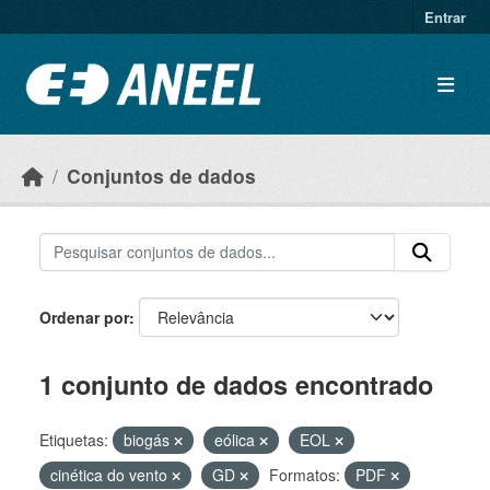
Ir para o conteúdo principal
Entrar
Conjuntos de dados
Ordenar por
1 conjunto de dados encontrado
Etiquetas:
biogás
eólica
EOL
cinética do vento
GD
Formatos:
PDF