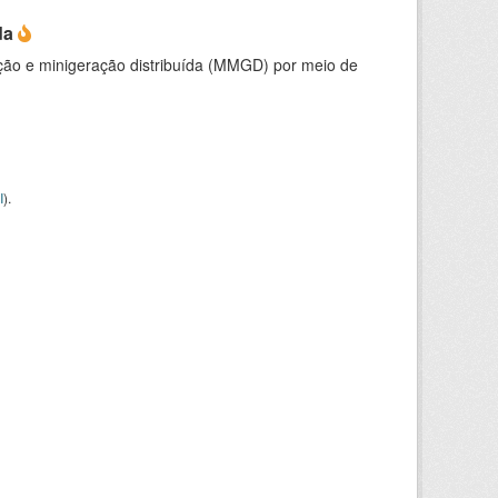
da
ção e minigeração distribuída (MMGD) por meio de
I
).