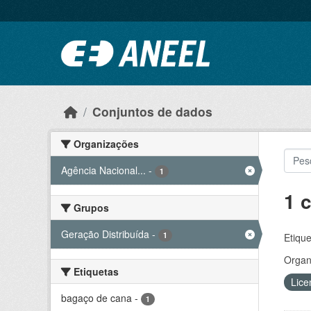
Ir para o conteúdo principal
Conjuntos de dados
Organizações
Agência Nacional...
-
1
1 
Grupos
Geração Distribuída
-
1
Etique
Organ
Etiquetas
Lice
bagaço de cana
-
1