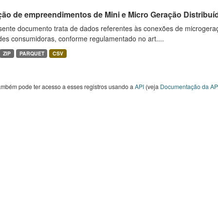
ção de empreendimentos de Mini e Micro Geração Distribuí
sente documento trata de dados referentes às conexões de microgera
des consumidoras, conforme regulamentado no art....
ZIP
PARQUET
CSV
ambém pode ter acesso a esses registros usando a
API
(veja
Documentação da AP