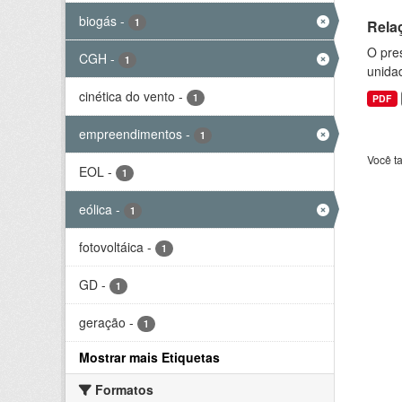
biogás
-
1
Rela
O pre
CGH
-
1
unida
cinética do vento
-
1
PDF
empreendimentos
-
1
Você t
EOL
-
1
eólica
-
1
fotovoltáica
-
1
GD
-
1
geração
-
1
Mostrar mais Etiquetas
Formatos