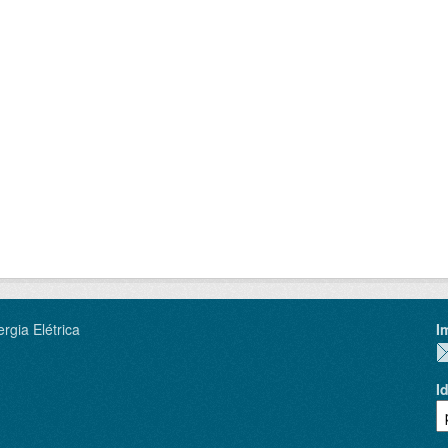
rgia Elétrica
I
I