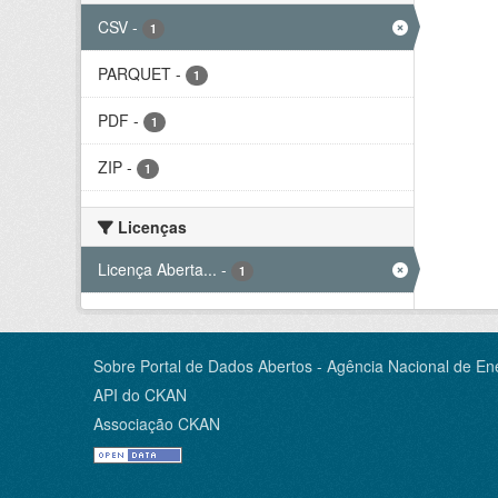
CSV
-
1
PARQUET
-
1
PDF
-
1
ZIP
-
1
Licenças
Licença Aberta...
-
1
Sobre Portal de Dados Abertos - Agência Nacional de Ene
API do CKAN
Associação CKAN