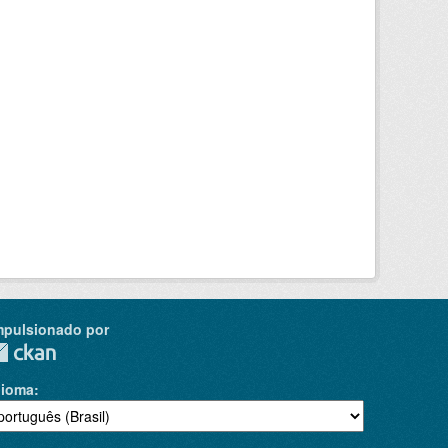
mpulsionado por
dioma