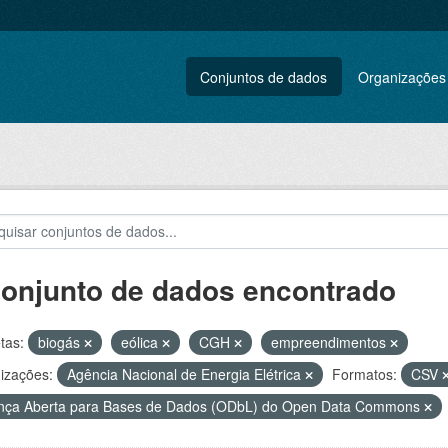
Conjuntos de dados
Organizações
conjunto de dados encontrado
tas:
biogás
eólica
CGH
empreendimentos
izações:
Agência Nacional de Energia Elétrica
Formatos:
CSV
nça Aberta para Bases de Dados (ODbL) do Open Data Commons