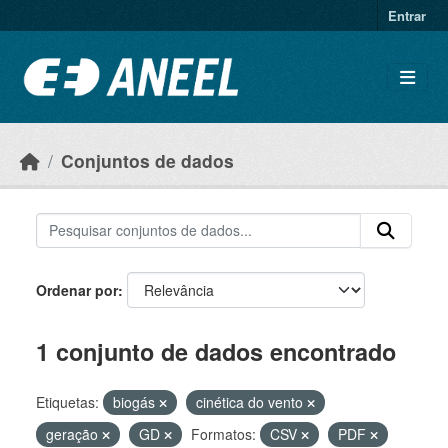
Ir para o conteúdo principal
Entrar
Conjuntos de dados
Ordenar por
1 conjunto de dados encontrado
Etiquetas:
biogás
cinética do vento
geração
GD
Formatos:
CSV
PDF