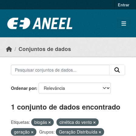
Ir para o conteúdo principal
Entrar
Conjuntos de dados
Ordenar por
1 conjunto de dados encontrado
Etiquetas:
biogás
cinética do vento
geração
Grupos:
Geração Distribuída