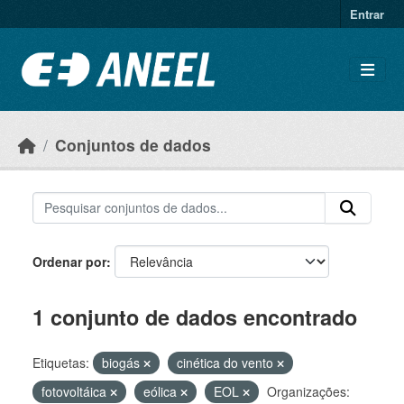
Ir para o conteúdo principal
Entrar
Conjuntos de dados
Ordenar por
1 conjunto de dados encontrado
Etiquetas:
biogás
cinética do vento
fotovoltáica
eólica
EOL
Organizações: