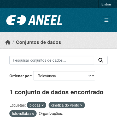
Ir para o conteúdo principal
Entrar
Conjuntos de dados
Ordenar por
1 conjunto de dados encontrado
Etiquetas:
biogás
cinética do vento
fotovoltáica
Organizações: