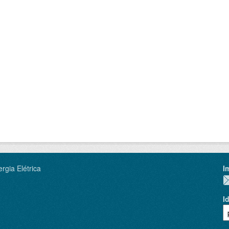
rgia Elétrica
I
I