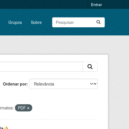
Entrar
Grupos
Sobre
Ordenar por
rmatos:
PDF
da