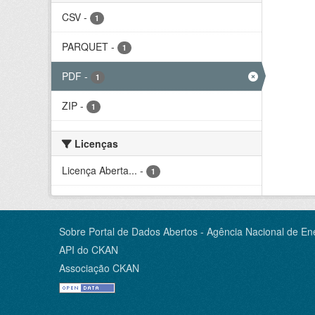
CSV
-
1
PARQUET
-
1
PDF
-
1
ZIP
-
1
Licenças
Licença Aberta...
-
1
Sobre Portal de Dados Abertos - Agência Nacional de Ene
API do CKAN
Associação CKAN