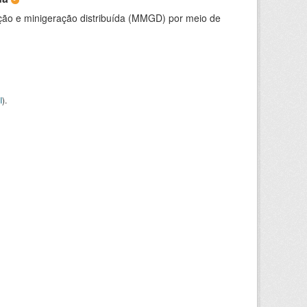
ção e minigeração distribuída (MMGD) por meio de
I
).