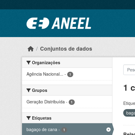
Ir para o conteúdo principal
Conjuntos de dados
Organizações
Agência Nacional...
-
1
1 
Grupos
Geração Distribuída
-
1
Etique
bag
Etiquetas
bagaço de cana
-
1
Rela