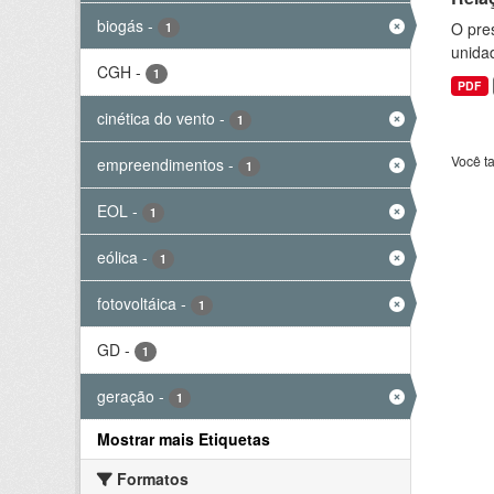
biogás
-
O pre
1
unida
CGH
-
1
PDF
cinética do vento
-
1
Você t
empreendimentos
-
1
EOL
-
1
eólica
-
1
fotovoltáica
-
1
GD
-
1
geração
-
1
Mostrar mais Etiquetas
Formatos