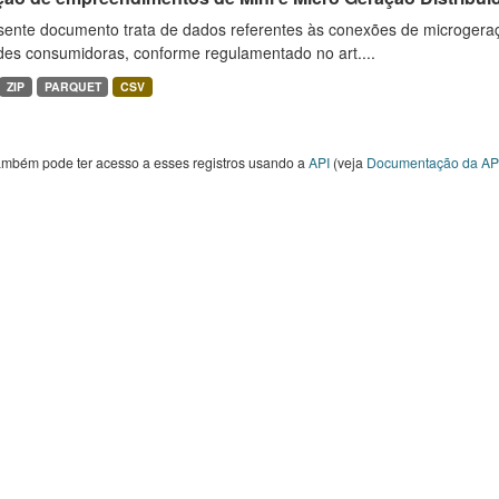
sente documento trata de dados referentes às conexões de microgera
des consumidoras, conforme regulamentado no art....
ZIP
PARQUET
CSV
ambém pode ter acesso a esses registros usando a
API
(veja
Documentação da AP