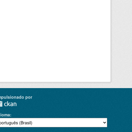
mpulsionado por
dioma