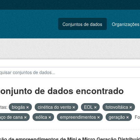
Conjuntos de dados
Organizações
conjunto de dados encontrado
tas:
biogás
cinética do vento
EOL
fotovoltáica
aço de cana
eólica
empreendimentos
geração
Fo
ção de empreendimentos de Mini e Micro Geração Distribuí