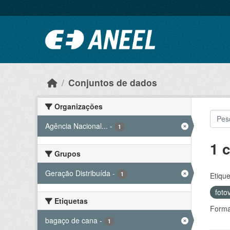
Ir para o conteúdo principal
Conjuntos de dados
Organizações
Agência Nacional...
-
1
1 
Grupos
Geração Distribuída
-
1
Etique
foto
Etiquetas
Forma
bagaço de cana
-
1