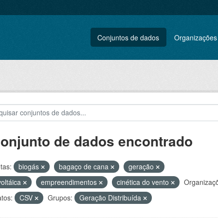
Conjuntos de dados
Organizações
conjunto de dados encontrado
tas:
biogás
bagaço de cana
geração
voltáica
empreendimentos
cinética do vento
Organizaç
tos:
CSV
Grupos:
Geração Distribuída