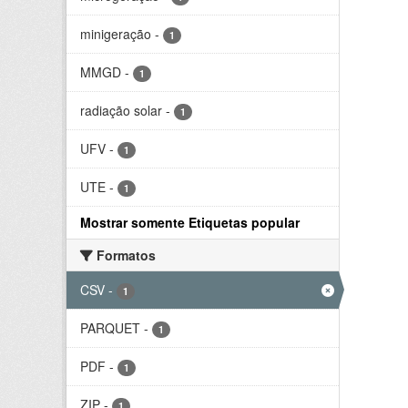
minigeração
-
1
MMGD
-
1
radiação solar
-
1
UFV
-
1
UTE
-
1
Mostrar somente Etiquetas popular
Formatos
CSV
-
1
PARQUET
-
1
PDF
-
1
ZIP
-
1