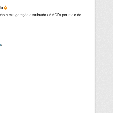
da
ção e minigeração distribuída (MMGD) por meio de
I
).