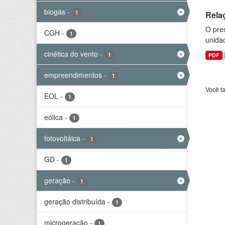
biogás
-
1
Rela
O pre
CGH
-
1
unida
cinética do vento
-
1
PDF
empreendimentos
-
1
Você t
EOL
-
1
eólica
-
1
fotovoltáica
-
1
GD
-
1
geração
-
1
geração distribuída
-
1
microgeração
-
1