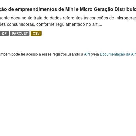
ção de empreendimentos de Mini e Micro Geração Distribuí
sente documento trata de dados referentes às conexões de microgera
des consumidoras, conforme regulamentado no art....
ZIP
PARQUET
CSV
ambém pode ter acesso a esses registros usando a
API
(veja
Documentação da AP