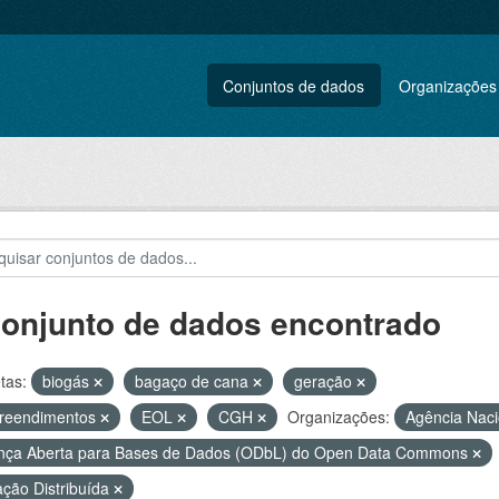
Conjuntos de dados
Organizações
conjunto de dados encontrado
tas:
biogás
bagaço de cana
geração
reendimentos
EOL
CGH
Organizações:
Agência Naci
nça Aberta para Bases de Dados (ODbL) do Open Data Commons
ção Distribuída