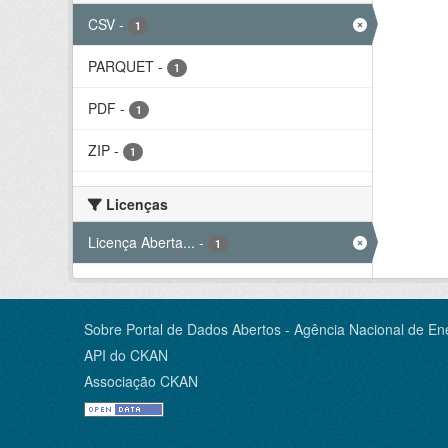
CSV
-
1
PARQUET
-
1
PDF
-
1
ZIP
-
1
Licenças
Licença Aberta...
-
1
Sobre Portal de Dados Abertos - Agência Nacional de Ene
API do CKAN
Associação CKAN