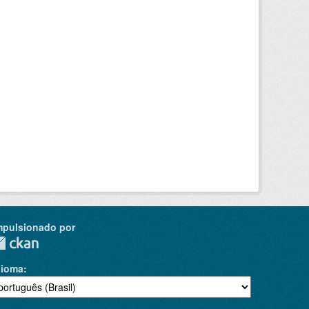
mpulsionado por
dioma