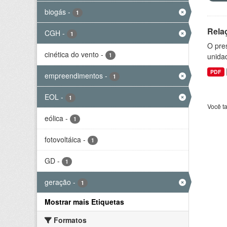
biogás
-
1
Rela
CGH
-
1
O pre
cinética do vento
-
1
unida
PDF
empreendimentos
-
1
EOL
-
1
Você t
eólica
-
1
fotovoltáica
-
1
GD
-
1
geração
-
1
Mostrar mais Etiquetas
Formatos