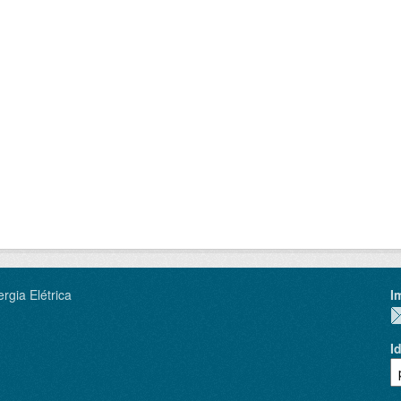
rgia Elétrica
I
I