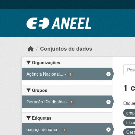
Ir para o conteúdo principal
Conjuntos de dados
Organizações
Agência Nacional...
-
1
1 
Grupos
Geração Distribuída
-
1
Etique
emp
Etiquetas
Lice
bagaço de cana
-
1
Gera