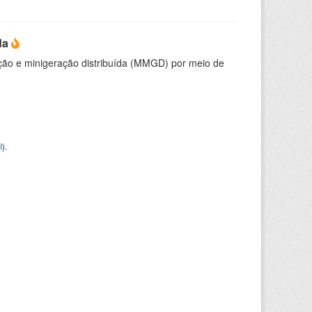
da
ção e minigeração distribuída (MMGD) por meio de
I
).