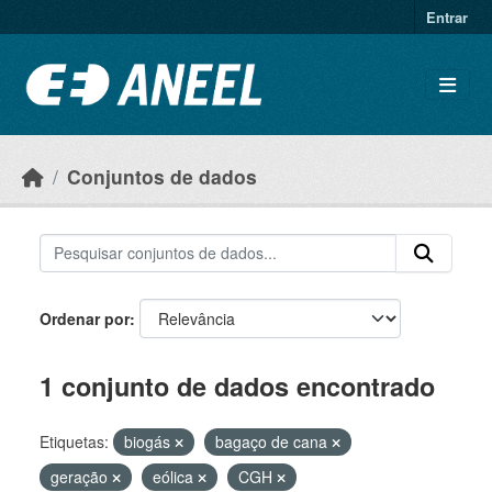
Ir para o conteúdo principal
Entrar
Conjuntos de dados
Ordenar por
1 conjunto de dados encontrado
Etiquetas:
biogás
bagaço de cana
geração
eólica
CGH