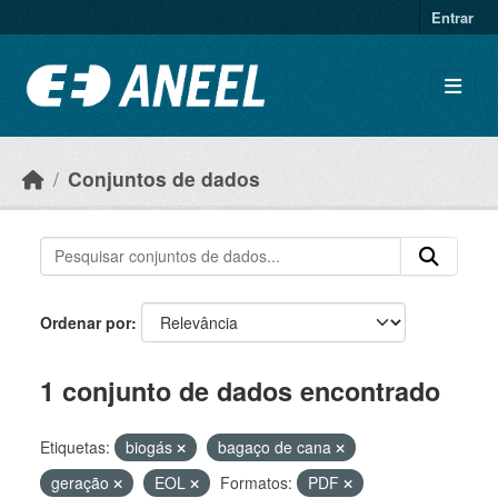
Ir para o conteúdo principal
Entrar
Conjuntos de dados
Ordenar por
1 conjunto de dados encontrado
Etiquetas:
biogás
bagaço de cana
geração
EOL
Formatos:
PDF